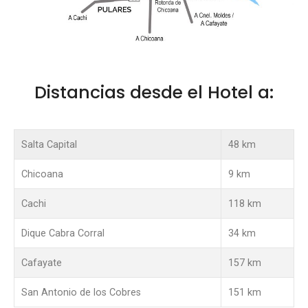
Distancias desde el Hotel a:
Salta Capital
48 km
1
Chicoana
9 km
1
Cachi
118 km
2
Dique Cabra Corral
34 km
1
Cafayate
157 km
3
San Antonio de los Cobres
151 km
3